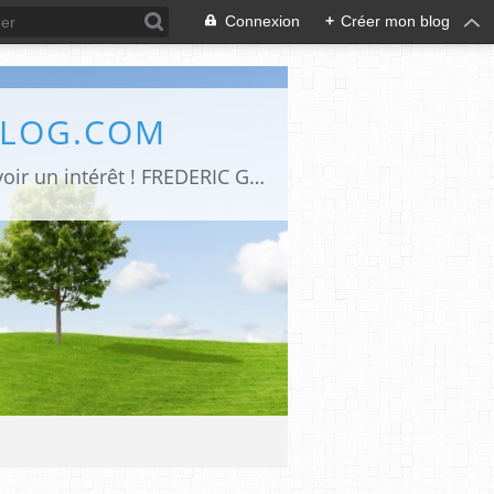
Connexion
+
Créer mon blog
BLOG.COM
Art de vivre -Moteur de recherche d’articles parus sur le net et qui me semblent avoir un intérêt ! FREDERIC GENET Architecte d'intérieur