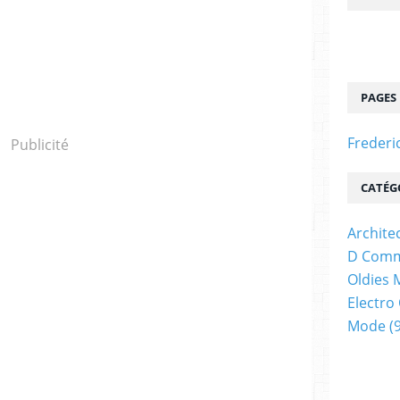
PAGES
Frederi
Publicité
CATÉG
Archite
D Comm
Oldies 
Electro
Mode
(9