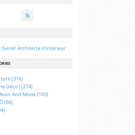
c Genet Architecte d'intérieur
ORIES
cture
(316)
e Déco !
(274)
Music And Movie
(103)
 Ô
(96)
4)