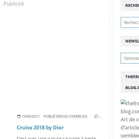
Publicité
RECHE
NEWSL
THEFR
BLOG.
14/05/2017
PUBLIÉ DEPUIS OVERBLOG
…
Art de 
d’articl
Cruise 2018 by Dior
semblen
C’est avec une nature sauvage à perte