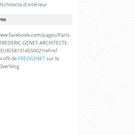
rchitecte d'intérieur
POS
www.facebook.com/pages/Paris-
/FREDERIC-GENET-ARCHITECTE-
IEUR/58191455002?ref=nf
profil de
FREDGENET
sur le
 Overblog