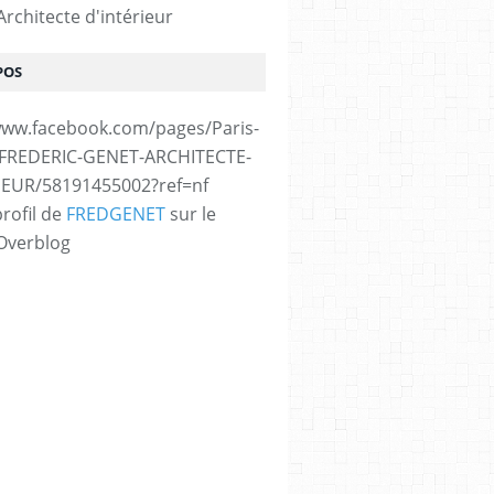
rchitecte d'intérieur
POS
www.facebook.com/pages/Paris-
/FREDERIC-GENET-ARCHITECTE-
IEUR/58191455002?ref=nf
profil de
FREDGENET
sur le
 Overblog