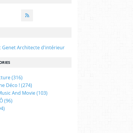
c Genet Architecte d'intérieur
ORIES
cture
(316)
e Déco !
(274)
Music And Movie
(103)
 Ô
(96)
4)