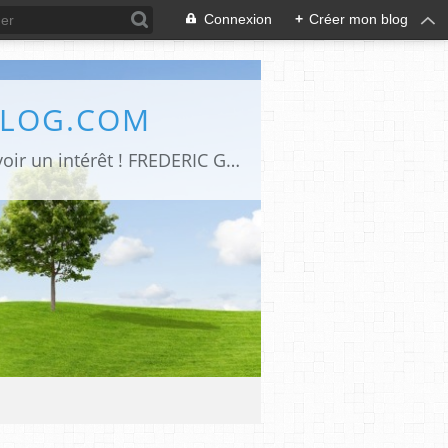
Connexion
+
Créer mon blog
BLOG.COM
Art de vivre -Moteur de recherche d’articles parus sur le net et qui me semblent avoir un intérêt ! FREDERIC GENET Architecte d'intérieur