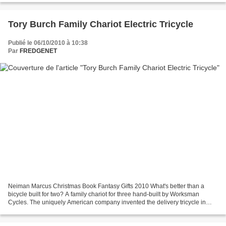
Tory Burch Family Chariot Electric Tricycle
Publié le 06/10/2010 à 10:38
Par
FREDGENET
Neiman Marcus Christmas Book Fantasy Gifts 2010 What's better than a
bicycle built for two? A family chariot for three hand-built by Worksman
Cycles. The uniquely American company invented the delivery tricycle in
1898 for ice cream vendors and has been...