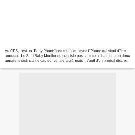
Au CES, c'est un "Baby Phone" communicant avec l'iPhone qui vient d'être
annoncé. Le Start Baby Monitor ne consiste pas comme à l'habitude en deux
appareils distincts (le capteur et l’alerteur), mais il s'agit d'un produit discret,
semblable à une boîte...