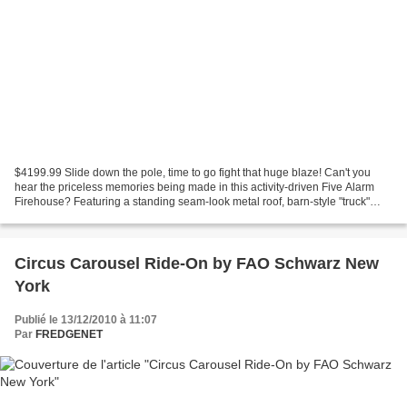
$4199.99 Slide down the pole, time to go fight that huge blaze! Can't you
hear the priceless memories being made in this activity-driven Five Alarm
Firehouse? Featuring a standing seam-look metal roof, barn-style "truck"
doors & operable windows, this...
Circus Carousel Ride-On by FAO Schwarz New
York
Publié le 13/12/2010 à 11:07
Par
FREDGENET