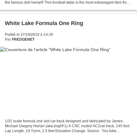
the famous doll herself! This foosball table is the most extravagant item from
Mattel's limited-edition, privately...
White Lake Formula One Ring
Publié le 27/10/2010 à 14:30
Par
FREDGENET
1/32 scale formula one slot car track designed and fabricated by James-
Michael Gregory Harlan (aka jmghF1) A CNC routed AC2car track, 145 foot
Lap Length, 19 Turns, 2.5 feet Elevation Change. Source : You tube
jmghf10091