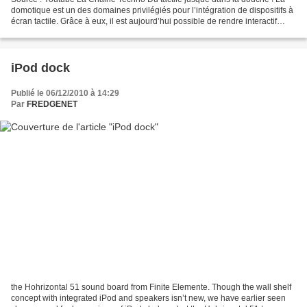
domotique est un des domaines privilégiés pour l’intégration de dispositifs à
écran tactile. Grâce à eux, il est aujourd’hui possible de rendre interactif
n’importe quel élément de...
iPod dock
Publié le 06/12/2010 à 14:29
Par
FREDGENET
the Hohrizontal 51 sound board from Finite Elemente. Though the wall shelf
concept with integrated iPod and speakers isn’t new, we have earlier seen