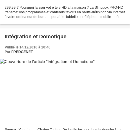
299,99 € Pourquoi laisser votre télé HD à la maison ? La Slingbox PRO-HD
transmet vos programmes et contenus favoris en haute-définition via internet
à votre ordinateur de bureau, portable, tablette ou téléphone mobile—où
que vous soyez dans le monde....
Intégration et Domotique
Publié le 14/12/2010 à 10:40
Par
FREDGENET
Source : Youtube La Chaine Techno Du tactile jusque dans la douche ! La