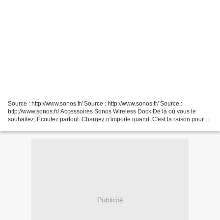
Source : http://www.sonos.fr/ Source : http://www.sonos.fr/ Source :
http://www.sonos.fr/ Accessoires Sonos Wireless Dock De là où vous le
souhaitez. Écoutez partout. Chargez n'importe quand. C'est la raison pour
laquelle le Sonos Wireless Dock constitue...
Publicité