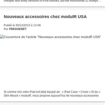
cheaper and funky versions of iPod shelves, but the Hohrizontal 51 trumps
them all with its opulent make...
Nouveaux accessoires chez modulR USA
Publié le 06/12/2010 à 13:46
Par
FREDGENET
Si comme moi votre iPad est déjà équipé de : « iPad Case + Cover » Et du «
Slim Mount » modulR, nous propose aujourd’hui de nouveaux accessoires