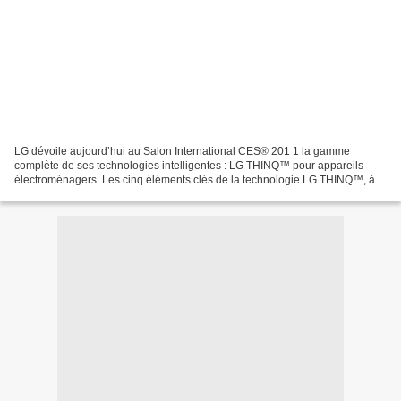
LG dévoile aujourd’hui au Salon International CES® 201 1 la gamme
complète de ses technologies intelligentes : LG THINQ™ pour appareils
électroménagers. Les cinq éléments clés de la technologie LG THINQ™, à
savoir Smart Grid, Smart Diagnosis™, Smart Access,...