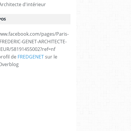
rchitecte d'intérieur
POS
www.facebook.com/pages/Paris-
/FREDERIC-GENET-ARCHITECTE-
IEUR/58191455002?ref=nf
profil de
FREDGENET
sur le
 Overblog