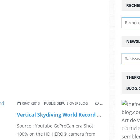
RECHE
NEWSL
THEFR
BLOG.
09/01/2013
PUBLIÉ DEPUIS OVERBLOG
…
Vertical Skydiving World Record 2012 by GoPro
Art de 
Source : Youtube GoProCamera Shot
d’articl
100% on the HD HERO® camera from
semblen