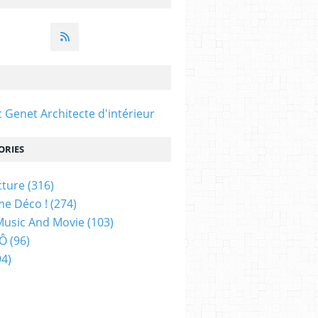
c Genet Architecte d'intérieur
ORIES
cture
(316)
e Déco !
(274)
Music And Movie
(103)
 Ô
(96)
4)