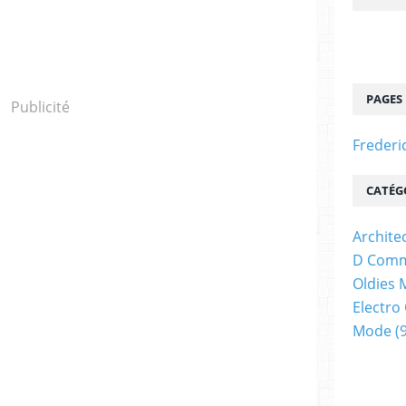
PAGES
Publicité
Frederi
CATÉG
Archite
D Comm
Oldies 
Electro
Mode
(9