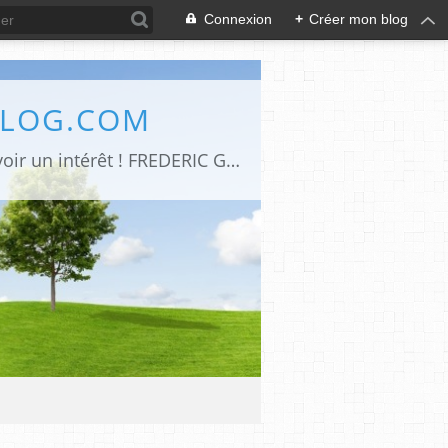
Connexion
+
Créer mon blog
BLOG.COM
Art de vivre -Moteur de recherche d’articles parus sur le net et qui me semblent avoir un intérêt ! FREDERIC GENET Architecte d'intérieur