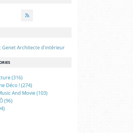
c Genet Architecte d'intérieur
ORIES
cture
(316)
e Déco !
(274)
Music And Movie
(103)
 Ô
(96)
4)