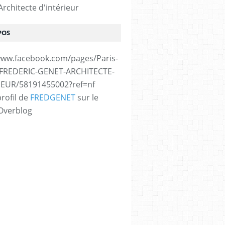
rchitecte d'intérieur
POS
www.facebook.com/pages/Paris-
/FREDERIC-GENET-ARCHITECTE-
IEUR/58191455002?ref=nf
profil de
FREDGENET
sur le
 Overblog