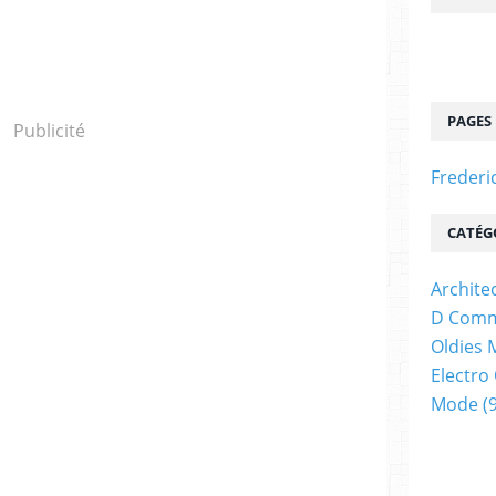
PAGES
Publicité
Frederi
CATÉG
Archite
D Comm
Oldies 
Electro
Mode
(9