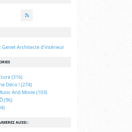
c Genet Architecte d'intérieur
ORIES
cture
(316)
e Déco !
(274)
Music And Movie
(103)
 Ô
(96)
4)
IMEREZ AUSSI :