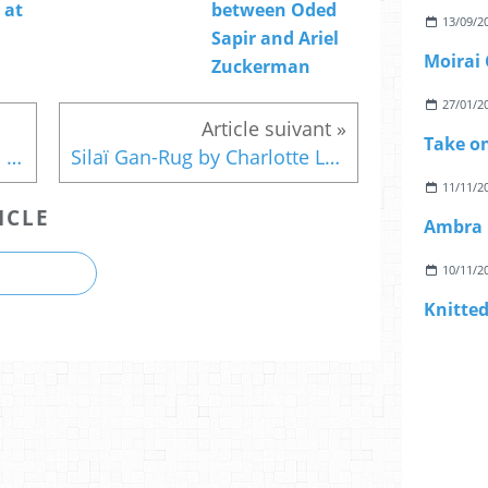
 at
between Oded
13/09/2
Sapir and Ariel
Moirai 
Zuckerman
27/01/2
Twelve Porsche 911 carrera RS in the pool by Chris Labrooy
Silaï Gan-Rug by Charlotte Lancelot
11/11/2
ICLE
Ambra 
10/11/2