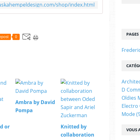
uskahempeldesign.com/shop/index.html
PAGES
epost
0
Frederi
CATÉG
Archite
D Comm
Oldies 
Ambra by David
Electro
Pompa
Mode
(9
d or
Knitted by
VOUS A
collaboration