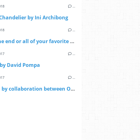
018
…
Chandelier by Ini Archibong
018
…
Take one end or all of your favorite city at home by Microscape
017
…
by David Pompa
017
…
Knitted by collaboration between Oded Sapir and Ariel Zuckerman