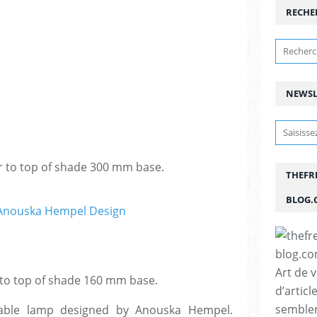
RECHE
NEWSL
 to top of shade 300 mm base.
THEFR
BLOG.
Art de 
to top of shade 160 mm base.
d’articl
semblen
 table lamp designed by Anouska Hempel.