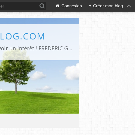
Connexion
+
Créer mon blog
BLOG.COM
Art de vivre -Moteur de recherche d’articles parus sur le net et qui me semblent avoir un intérêt ! FREDERIC GENET Architecte d'intérieur