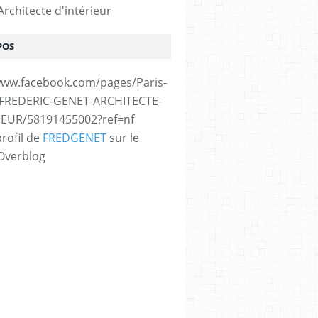
rchitecte d'intérieur
POS
www.facebook.com/pages/Paris-
/FREDERIC-GENET-ARCHITECTE-
IEUR/58191455002?ref=nf
profil de
FREDGENET
sur le
 Overblog